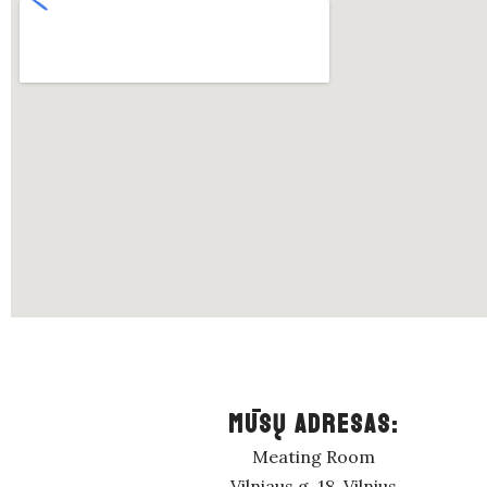
MŪSŲ ADRESAS:
Meating Room
Vilniaus g. 18, Vilnius