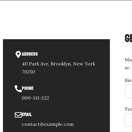
G
ADDRESS
Mae
40 Park Ave, Brooklyn, New York
ac.
70250
Jūs
PHONE
000-111-222
Te
EMAIL
contact@example.com