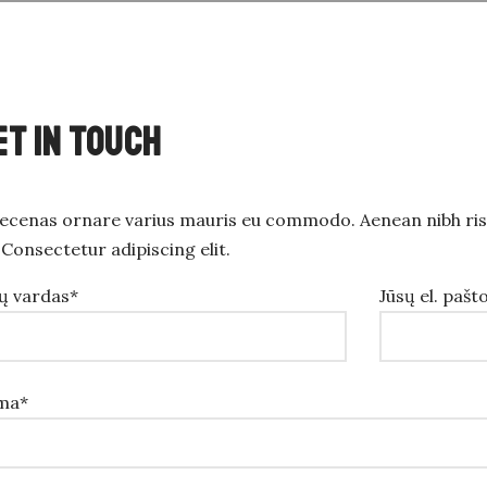
ET IN TOUCH
cenas ornare varius mauris eu commodo. Aenean nibh ris
 Consectetur adipiscing elit.
ų vardas*
Jūsų el. pašt
ma*