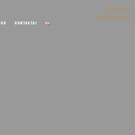
Book now
+370 672 66544
NOS
KONTAKTAI