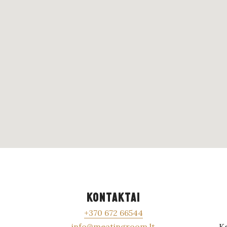
KONTAKTAI
+370 672 66544
info@meatingroom.lt
Ke