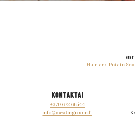
NEXT
Ham and Potato So
KONTAKTAI
+370 672 66544
info@meatingroom.lt
Ke