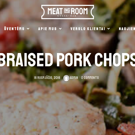
ŠVENTĖMS
APIE MUS
VERSLO KLIENTAI
NAUJIE
BRAISED PORK CHOP
16 rugpjūčio, 2016
admin
0 Comments