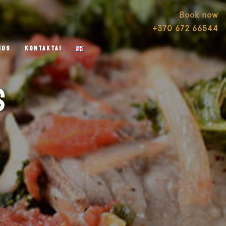
Book now
+370 672 66544
NOS
KONTAKTAI
S