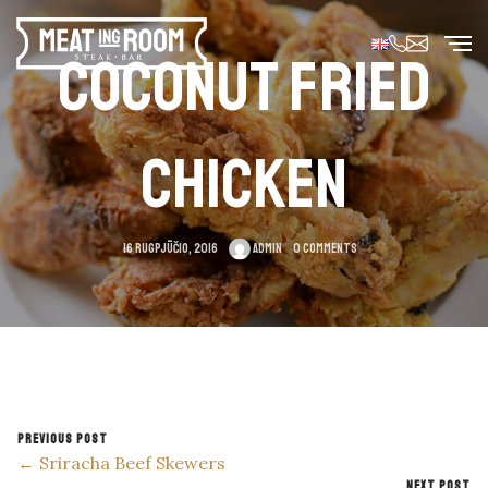
COCONUT FRIED
CHICKEN
16 rugpjūčio, 2016
admin
0 Comments
PREVIOUS POST
← Sriracha Beef Skewers
NEXT POST