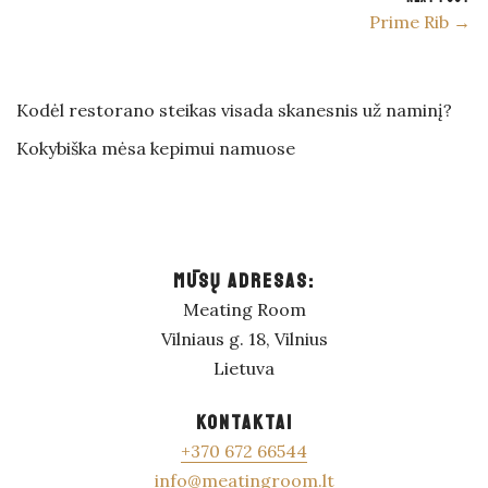
Prime Rib →
Kodėl restorano steikas visada skanesnis už naminį?
Kokybiška mėsa kepimui namuose
MŪSŲ ADRESAS:
Meating Room
Vilniaus g. 18, Vilnius
Lietuva
KONTAKTAI
+370 672 66544
info@meatingroom.lt