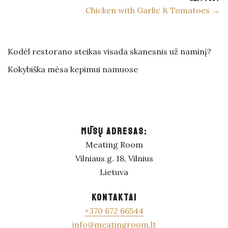
Chicken with Garlic & Tomatoes →
Kodėl restorano steikas visada skanesnis už naminį?
Kokybiška mėsa kepimui namuose
MŪSŲ ADRESAS:
Meating Room
Vilniaus g. 18, Vilnius
Lietuva
KONTAKTAI
+370 672 66544
info@meatingroom.lt