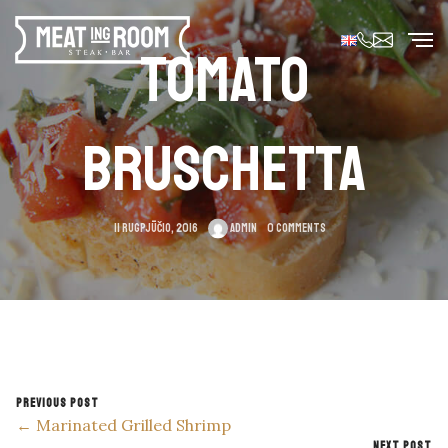
TOMATO
BRUSCHETTA
11 rugpjūčio, 2016
admin
0 Comments
PREVIOUS POST
← Marinated Grilled Shrimp
NEXT POST